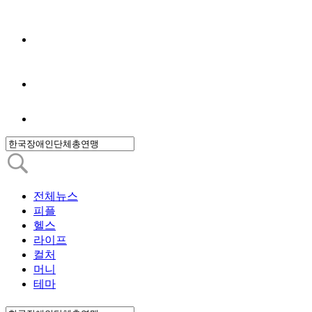
전체뉴스
피플
헬스
라이프
컬처
머니
테마