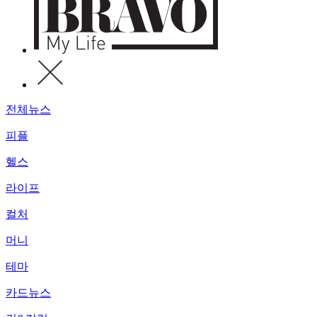
전체뉴스
피플
헬스
라이프
컬처
머니
테마
카드뉴스