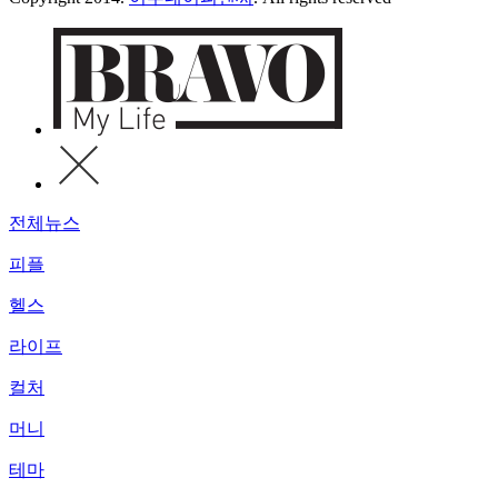
전체뉴스
피플
헬스
라이프
컬처
머니
테마