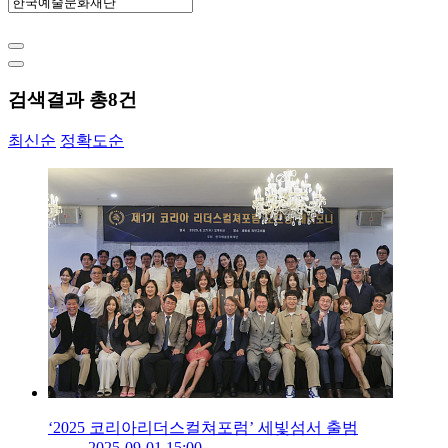
검색결과 총
8
건
최신순
정확도순
‘2025 코리아리더스컬쳐포럼’ 세빛섬서 출범
2025-09-01 15:00