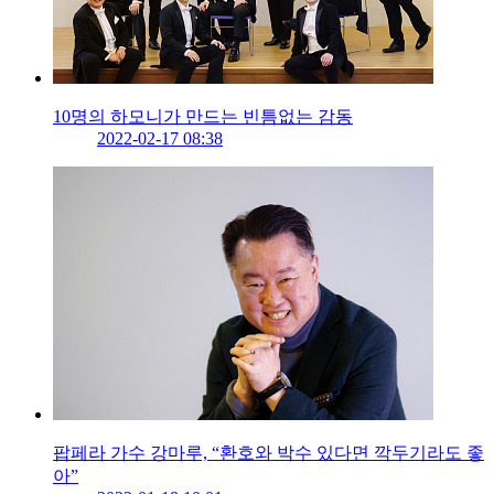
10명의 하모니가 만드는 빈틈없는 감동
2022-02-17 08:38
팝페라 가수 강마루, “환호와 박수 있다면 깍두기라도 좋
아”