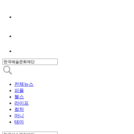
전체뉴스
피플
헬스
라이프
컬처
머니
테마