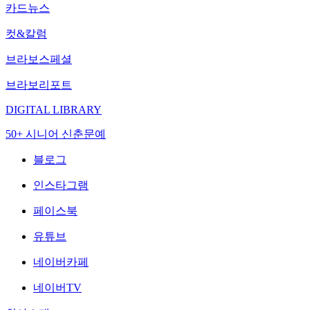
카드뉴스
컷&칼럼
브라보스페셜
브라보리포트
DIGITAL LIBRARY
50+ 시니어 신춘문예
블로그
인스타그램
페이스북
유튜브
네이버카페
네이버TV