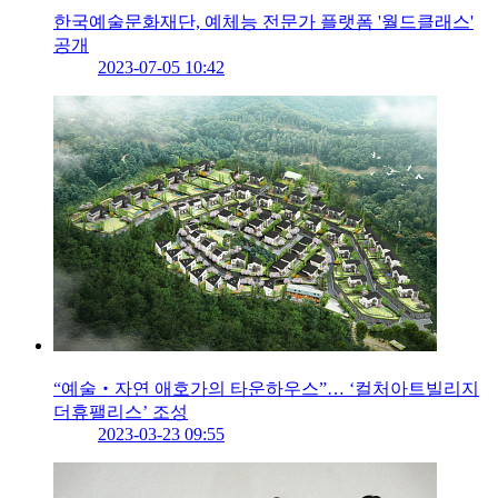
한국예술문화재단, 예체능 전문가 플랫폼 '월드클래스'
공개
2023-07-05 10:42
“예술‧자연 애호가의 타운하우스”… ‘컬처아트빌리지
더휴팰리스’ 조성
2023-03-23 09:55