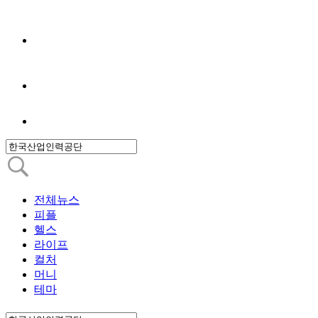
전체뉴스
피플
헬스
라이프
컬처
머니
테마