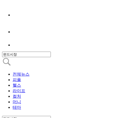
전체뉴스
피플
헬스
라이프
컬처
머니
테마