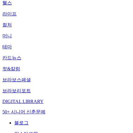
헬스
라이프
컬처
머니
테마
카드뉴스
컷&칼럼
브라보스페셜
브라보리포트
DIGITAL LIBRARY
50+ 시니어 신춘문예
블로그