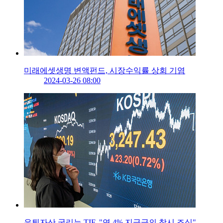
미래에셋생명 변액펀드, 시장수익률 상회 기염
2024-03-26 08:00
은퇴자산 굴리는 TIF, "연 4% 지급금의 착시 조심"