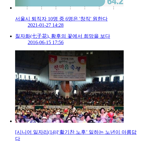
서울시 퇴직자 10명 중 6명은 '창직' 원한다
2021-01-27 14:28
칠자화(七子花), 황후의 꽃에서 희망을 보다
2016-06-15 17:56
[시니어 일자리(14)]‘활기찬 노후’ 일하는 노년이 아름답
다