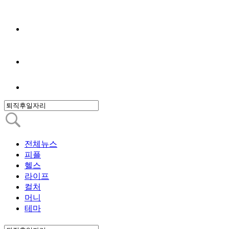
전체뉴스
피플
헬스
라이프
컬처
머니
테마