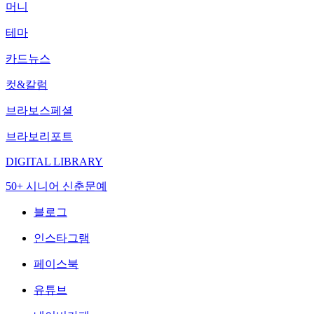
머니
테마
카드뉴스
컷&칼럼
브라보스페셜
브라보리포트
DIGITAL LIBRARY
50+ 시니어 신춘문예
블로그
인스타그램
페이스북
유튜브