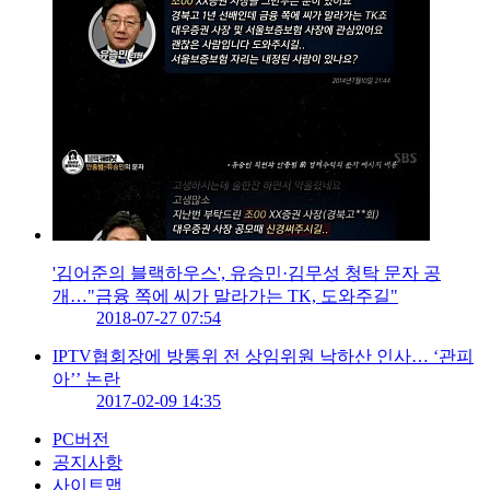
'김어준의 블랙하우스', 유승민·김무성 청탁 문자 공
개…"금융 쪽에 씨가 말라가는 TK, 도와주길"
2018-07-27 07:54
IPTV협회장에 방통위 전 상임위원 낙하산 인사… ‘관피
아’’ 논란
2017-02-09 14:35
PC버전
공지사항
사이트맵