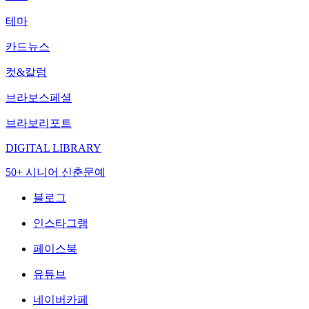
테마
카드뉴스
컷&칼럼
브라보스페셜
브라보리포트
DIGITAL LIBRARY
50+ 시니어 신춘문예
블로그
인스타그램
페이스북
유튜브
네이버카페