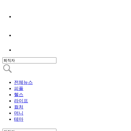
전체뉴스
피플
헬스
라이프
컬처
머니
테마