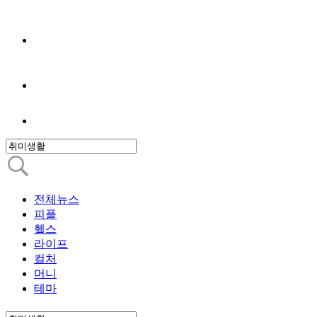
전체뉴스
피플
헬스
라이프
컬처
머니
테마