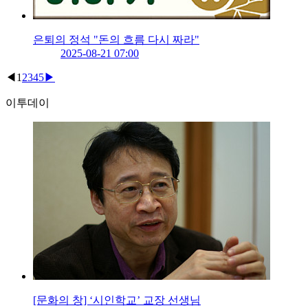
은퇴의 정석 "돈의 흐름 다시 짜라"
2025-08-21 07:00
◀
1
2
3
4
5
▶
이투데이
[문화의 창] ‘시인학교’ 교장 선생님