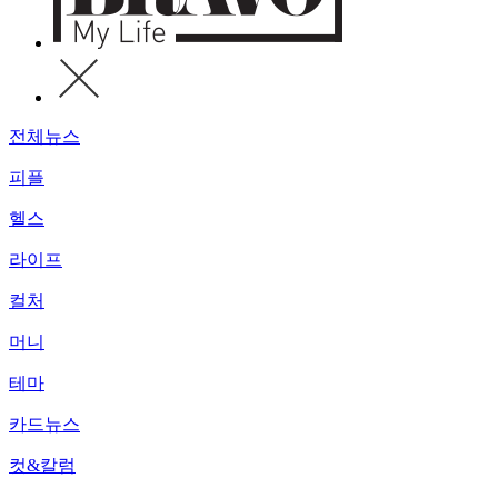
전체뉴스
피플
헬스
라이프
컬처
머니
테마
카드뉴스
컷&칼럼