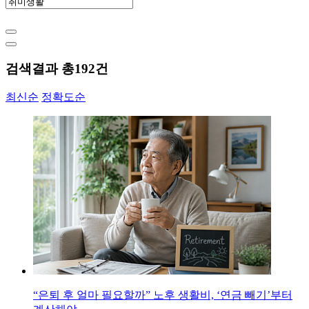
검색결과 총
192
건
최신순
정확도순
“은퇴 후 얼마 필요할까” 노후 생활비, ‘연금 빼기’부터