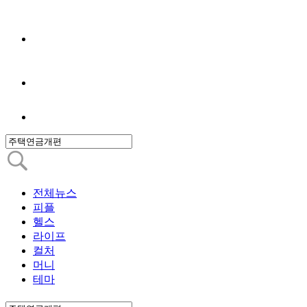
전체뉴스
피플
헬스
라이프
컬처
머니
테마