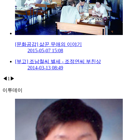
[문화공감] 삶꾼 무애의 이야기
2015-05-07 15:08
[부고] 조남철씨 별세 - 조정연씨 부친상
2014-03-13 08:49
◀
1
▶
이투데이