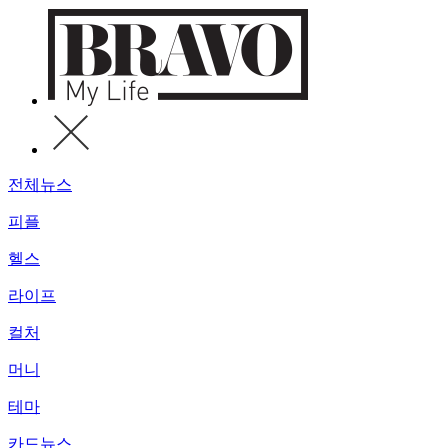
전체뉴스
피플
헬스
라이프
컬처
머니
테마
카드뉴스