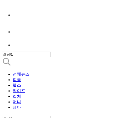
전체뉴스
피플
헬스
라이프
컬처
머니
테마