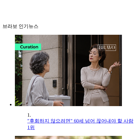
브라보 인기뉴스
1.
"후회하지 않으려면" 60세 넘어 끊어내야 할 사람
1위