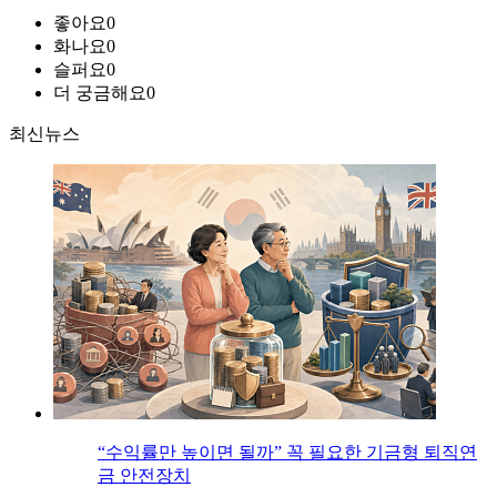
좋아요
0
화나요
0
슬퍼요
0
더 궁금해요
0
최신뉴스
“수익률만 높이면 될까” 꼭 필요한 기금형 퇴직연
금 안전장치