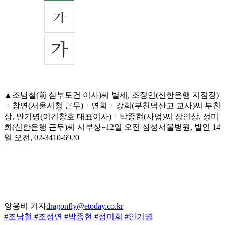
▲조남철(前 삼부토건 이사)씨 별세, 조정연(신한은행 지점장)
ㆍ창연(서울시청 근무)ㆍ연희ㆍ강희(부천덕산고 교사)씨 부친
상, 안기명(이건창호 대표이사)ㆍ박종현(사업)씨 장인상, 정미
희(신한은행 근무)씨 시부상=12일 오전 삼성서울병원, 발인 14
일 오전, 02-3410-6920
양용비 기자
dragonfly@etoday.co.kr
#조남철
#조정연
#박종현
#정미희
#안기명