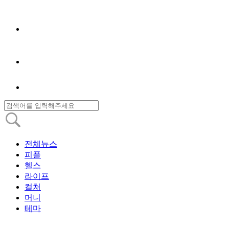
전체뉴스
피플
헬스
라이프
컬처
머니
테마