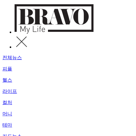
전체뉴스
피플
헬스
라이프
컬처
머니
테마