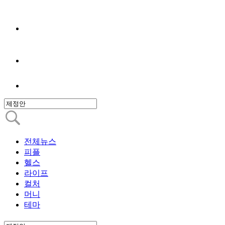
전체뉴스
피플
헬스
라이프
컬처
머니
테마