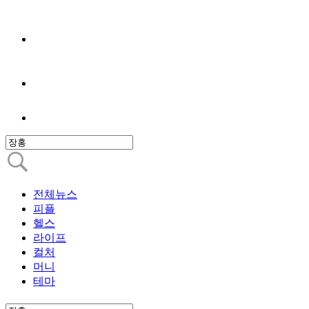
전체뉴스
피플
헬스
라이프
컬처
머니
테마