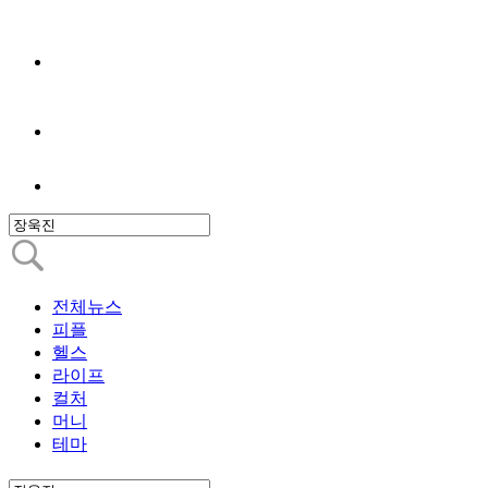
전체뉴스
피플
헬스
라이프
컬처
머니
테마