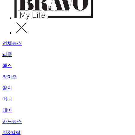
전체뉴스
피플
헬스
라이프
컬처
머니
테마
카드뉴스
컷&칼럼