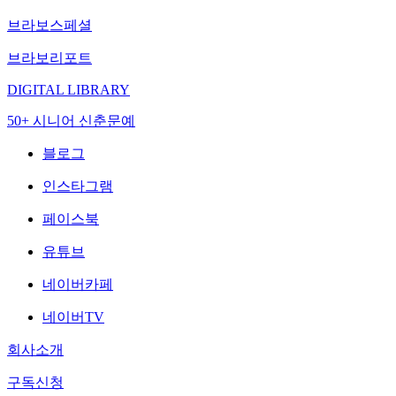
브라보스페셜
브라보리포트
DIGITAL LIBRARY
50+ 시니어 신춘문예
블로그
인스타그램
페이스북
유튜브
네이버카페
네이버TV
회사소개
구독신청