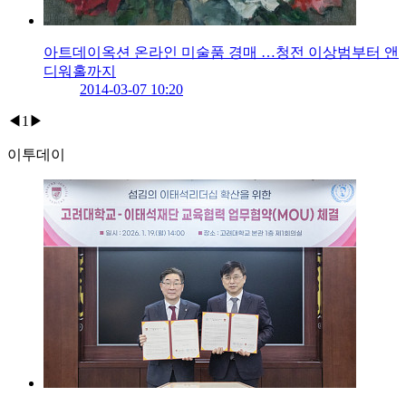
아트데이옥션 온라인 미술품 경매 …청전 이상범부터 앤
디워홀까지
2014-03-07 10:20
◀
1
▶
이투데이