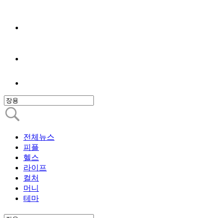
전체뉴스
피플
헬스
라이프
컬처
머니
테마