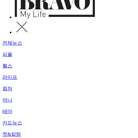
전체뉴스
피플
헬스
라이프
컬처
머니
테마
카드뉴스
컷&칼럼