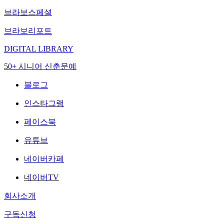
브라보스페셜
브라보리포트
DIGITAL LIBRARY
50+ 시니어 신춘문예
블로그
인스타그램
페이스북
유튜브
네이버카페
네이버TV
회사소개
구독신청