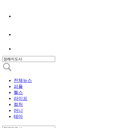
전체뉴스
피플
헬스
라이프
컬처
머니
테마