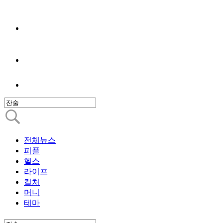
전체뉴스
피플
헬스
라이프
컬처
머니
테마