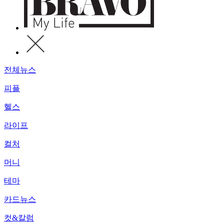
전체뉴스
피플
헬스
라이프
컬처
머니
테마
카드뉴스
컷&칼럼