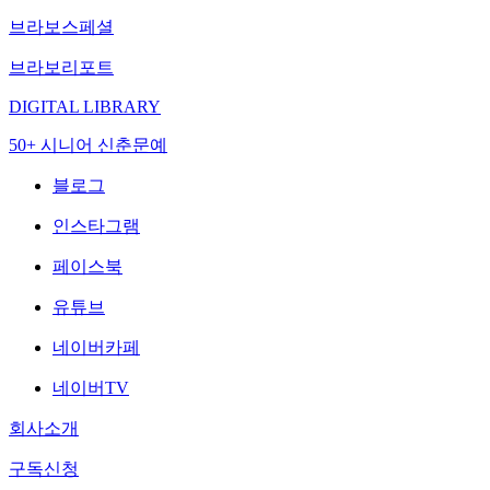
브라보스페셜
브라보리포트
DIGITAL LIBRARY
50+ 시니어 신춘문예
블로그
인스타그램
페이스북
유튜브
네이버카페
네이버TV
회사소개
구독신청