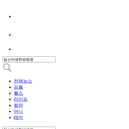
전체뉴스
피플
헬스
라이프
컬처
머니
테마