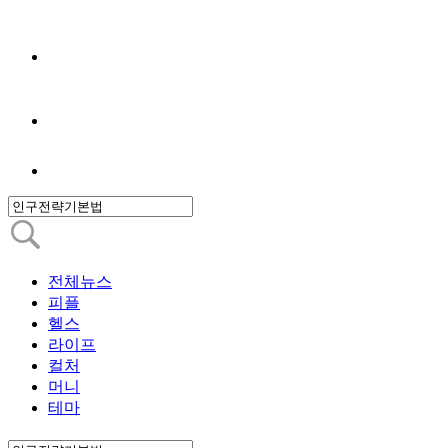
전체뉴스
피플
헬스
라이프
컬처
머니
테마