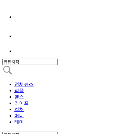
전체뉴스
피플
헬스
라이프
컬처
머니
테마