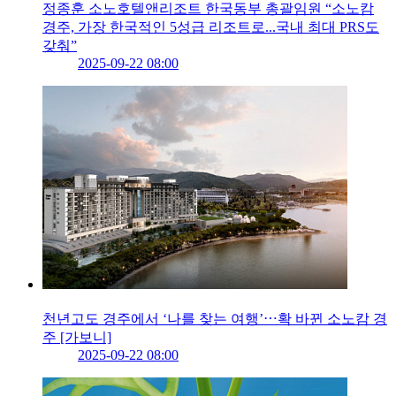
정종훈 소노호텔앤리조트 한국동부 총괄임원 “소노캄
경주, 가장 한국적인 5성급 리조트로...국내 최대 PRS도
갖춰”
2025-09-22 08:00
천년고도 경주에서 ‘나를 찾는 여행’⋯확 바뀐 소노캄 경
주 [가보니]
2025-09-22 08:00