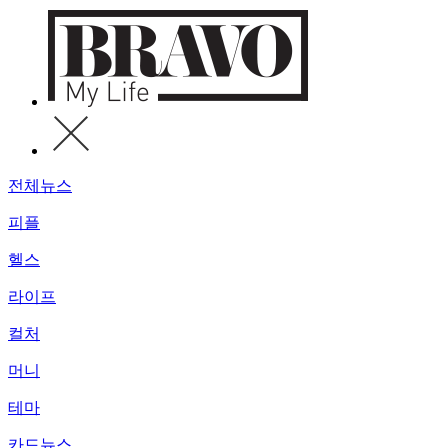
전체뉴스
피플
헬스
라이프
컬처
머니
테마
카드뉴스