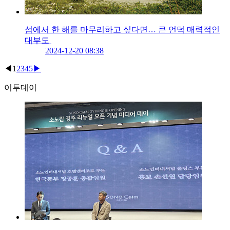
섬에서 한 해를 마무리하고 싶다면… 큰 언덕 매력적인
대부도
2024-12-20 08:38
◀
1
2
3
4
5
▶
이투데이