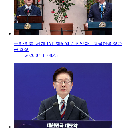
구리·리튬 ‘세계 1위’ 칠레와 손잡았다…광물협력 장관
급 격상
2026-07-31 08:43