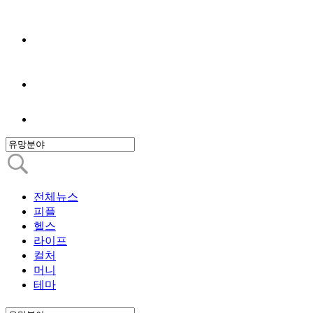
전체뉴스
피플
헬스
라이프
컬처
머니
테마