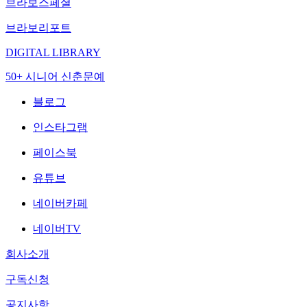
브라보스페셜
브라보리포트
DIGITAL LIBRARY
50+ 시니어 신춘문예
블로그
인스타그램
페이스북
유튜브
네이버카페
네이버TV
회사소개
구독신청
공지사항