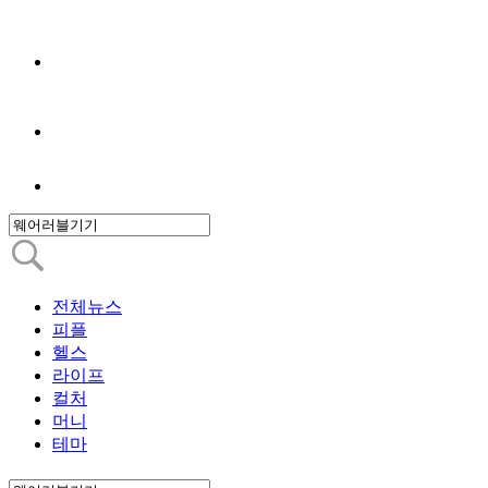
전체뉴스
피플
헬스
라이프
컬처
머니
테마