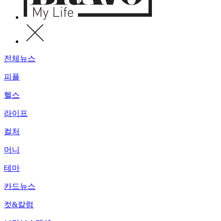
전체뉴스
피플
헬스
라이프
컬처
머니
테마
카드뉴스
컷&칼럼