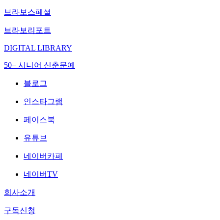
브라보스페셜
브라보리포트
DIGITAL LIBRARY
50+ 시니어 신춘문예
블로그
인스타그램
페이스북
유튜브
네이버카페
네이버TV
회사소개
구독신청