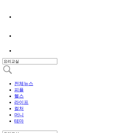
전체뉴스
피플
헬스
라이프
컬처
머니
테마