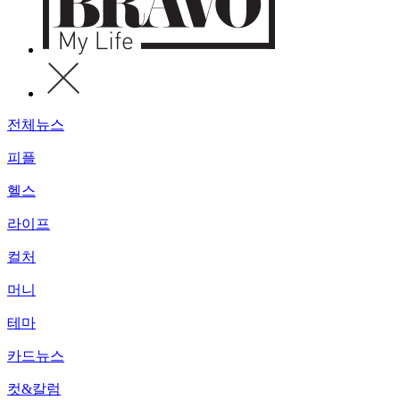
전체뉴스
피플
헬스
라이프
컬처
머니
테마
카드뉴스
컷&칼럼