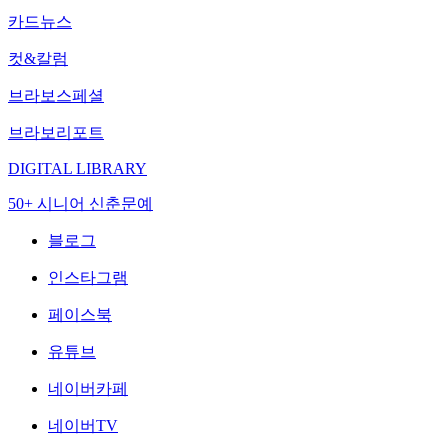
카드뉴스
컷&칼럼
브라보스페셜
브라보리포트
DIGITAL LIBRARY
50+ 시니어 신춘문예
블로그
인스타그램
페이스북
유튜브
네이버카페
네이버TV