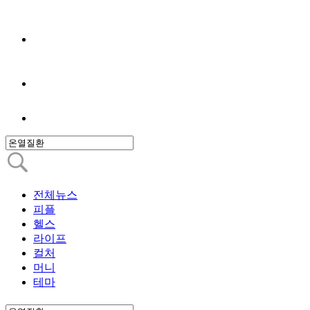
전체뉴스
피플
헬스
라이프
컬처
머니
테마