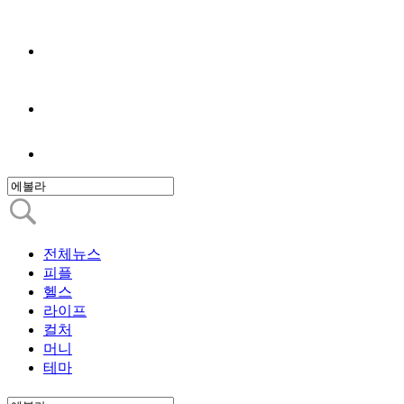
전체뉴스
피플
헬스
라이프
컬처
머니
테마