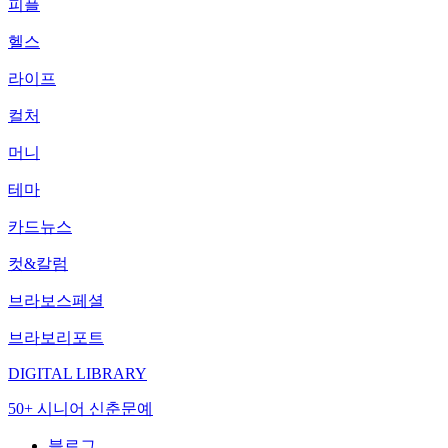
피플
헬스
라이프
컬처
머니
테마
카드뉴스
컷&칼럼
브라보스페셜
브라보리포트
DIGITAL LIBRARY
50+ 시니어 신춘문예
블로그