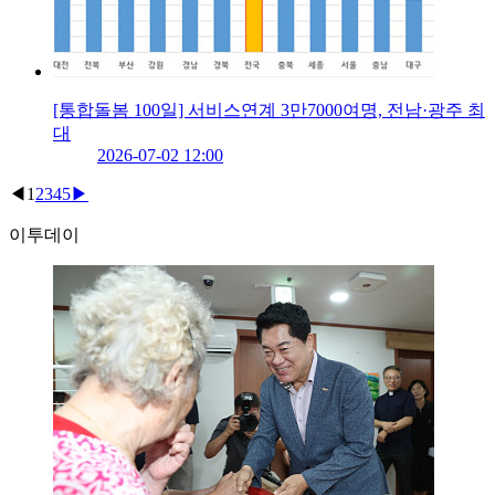
[통합돌봄 100일] 서비스연계 3만7000여명, 전남·광주 최
대
2026-07-02 12:00
◀
1
2
3
4
5
▶
이투데이