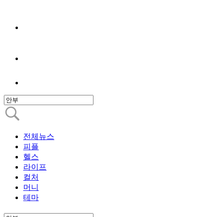
전체뉴스
피플
헬스
라이프
컬처
머니
테마