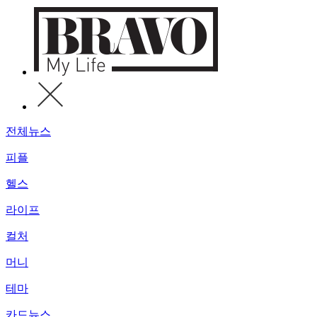
전체뉴스
피플
헬스
라이프
컬처
머니
테마
카드뉴스