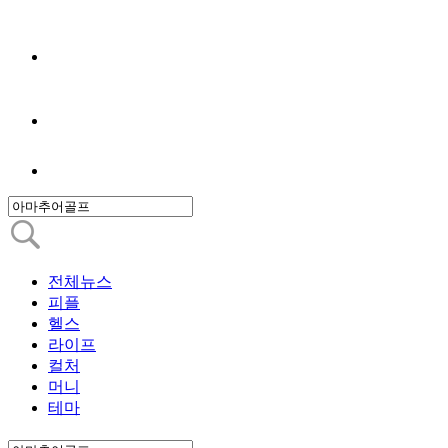
전체뉴스
피플
헬스
라이프
컬처
머니
테마