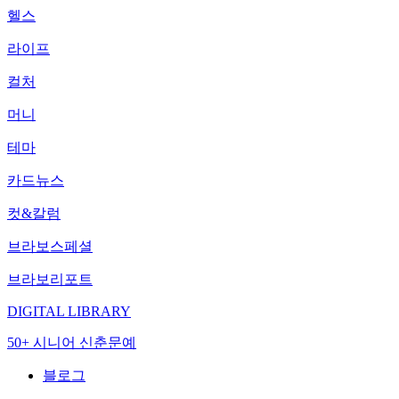
헬스
라이프
컬처
머니
테마
카드뉴스
컷&칼럼
브라보스페셜
브라보리포트
DIGITAL LIBRARY
50+ 시니어 신춘문예
블로그