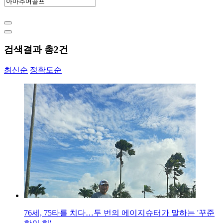
검색결과 총
2
건
최신순
정확도순
76세, 75타를 치다…두 번의 에이지슈터가 말하는 '꾸준