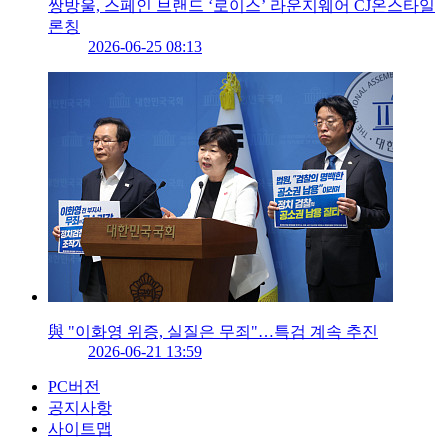
쌍방울, 스페인 브랜드 ‘로이스’ 라운지웨어 CJ온스타일
론칭
2026-06-25 08:13
與 "이화영 위증, 실질은 무죄"…특검 계속 추진
2026-06-21 13:59
PC버전
공지사항
사이트맵