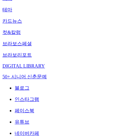
테마
카드뉴스
컷&칼럼
브라보스페셜
브라보리포트
DIGITAL LIBRARY
50+ 시니어 신춘문예
블로그
인스타그램
페이스북
유튜브
네이버카페