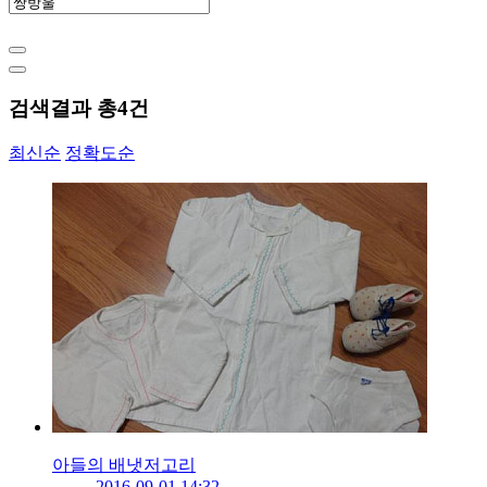
검색결과 총
4
건
최신순
정확도순
아들의 배냇저고리
2016-09-01 14:32