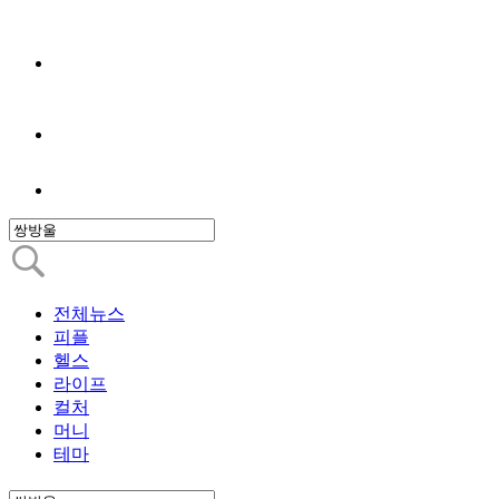
전체뉴스
피플
헬스
라이프
컬처
머니
테마