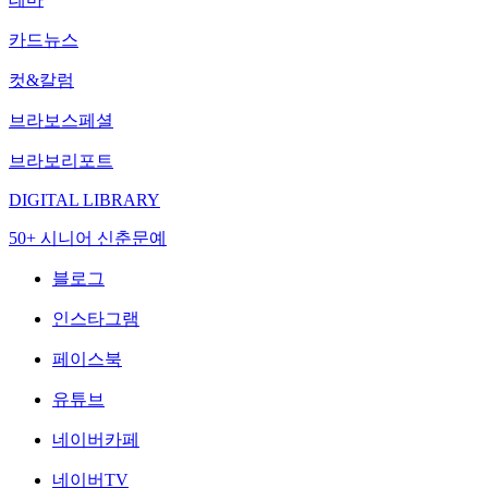
카드뉴스
컷&칼럼
브라보스페셜
브라보리포트
DIGITAL LIBRARY
50+ 시니어 신춘문예
블로그
인스타그램
페이스북
유튜브
네이버카페
네이버TV