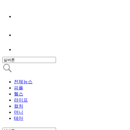
전체뉴스
피플
헬스
라이프
컬처
머니
테마