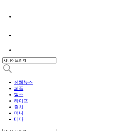
전체뉴스
피플
헬스
라이프
컬처
머니
테마