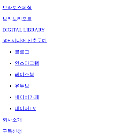
브라보스페셜
브라보리포트
DIGITAL LIBRARY
50+ 시니어 신춘문예
블로그
인스타그램
페이스북
유튜브
네이버카페
네이버TV
회사소개
구독신청