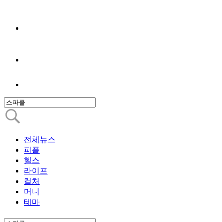
전체뉴스
피플
헬스
라이프
컬처
머니
테마