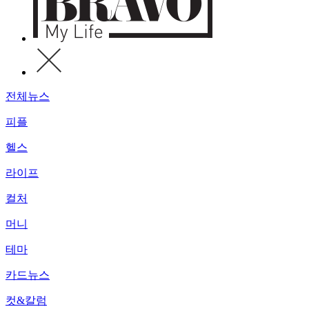
전체뉴스
피플
헬스
라이프
컬처
머니
테마
카드뉴스
컷&칼럼