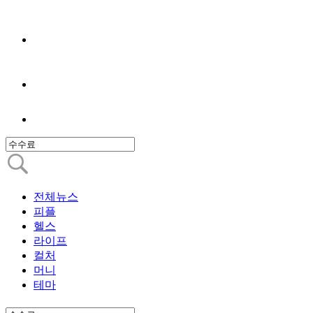
전체뉴스
피플
헬스
라이프
컬처
머니
테마