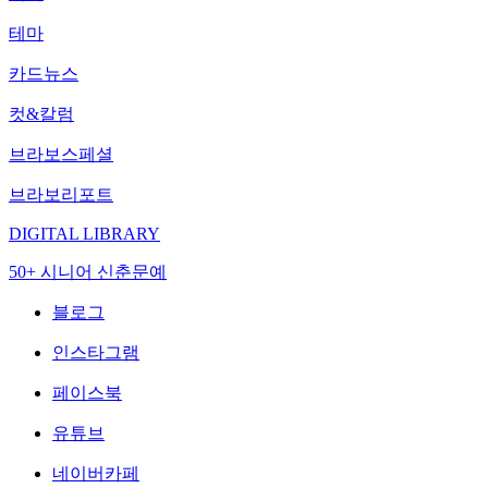
테마
카드뉴스
컷&칼럼
브라보스페셜
브라보리포트
DIGITAL LIBRARY
50+ 시니어 신춘문예
블로그
인스타그램
페이스북
유튜브
네이버카페