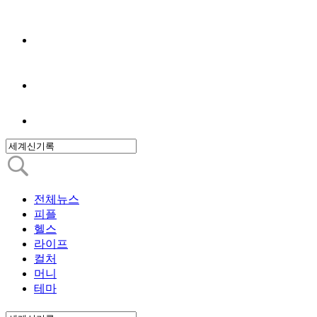
전체뉴스
피플
헬스
라이프
컬처
머니
테마