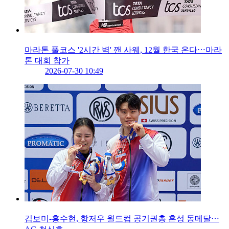
마라톤 풀코스 '2시간 벽' 깬 사웨, 12월 한국 온다⋯마라
톤 대회 참가
2026-07-30 10:49
김보미-홍수현, 항저우 월드컵 공기권총 혼성 동메달⋯