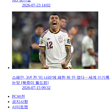
AG 청신호
2026-07-23 14:02
스페인, 3년 전 '이 나라'에 패한 뒤 안 졌다⋯세계 신기록
눈앞 [북중미 월드컵]
2026-07-15 09:32
PC버전
공지사항
사이트맵