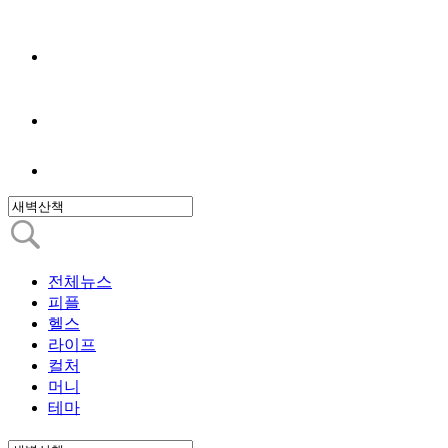
전체뉴스
피플
헬스
라이프
컬처
머니
테마