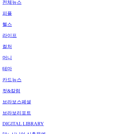
전체뉴스
피플
헬스
라이프
컬처
머니
테마
카드뉴스
컷&칼럼
브라보스페셜
브라보리포트
DIGITAL LIBRARY