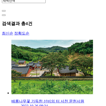
검색결과 총
4
건
최신순
정확도순
배롱나무꽃 가득한 선비의 터 서천 문헌서원
2022-10-26 08:34