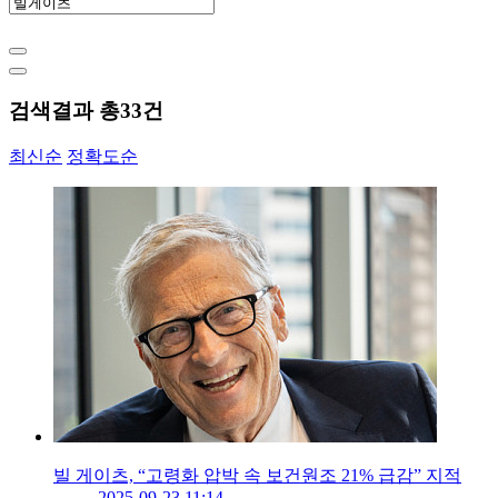
검색결과 총
33
건
최신순
정확도순
빌 게이츠, “고령화 압박 속 보건원조 21% 급감” 지적
2025-09-23 11:14