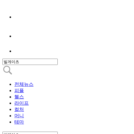
전체뉴스
피플
헬스
라이프
컬처
머니
테마