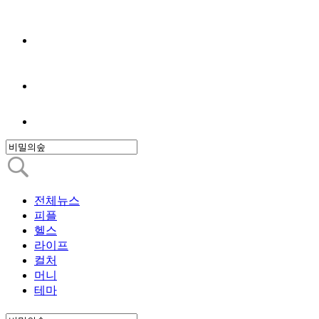
전체뉴스
피플
헬스
라이프
컬처
머니
테마