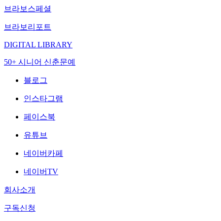
브라보스페셜
브라보리포트
DIGITAL LIBRARY
50+ 시니어 신춘문예
블로그
인스타그램
페이스북
유튜브
네이버카페
네이버TV
회사소개
구독신청