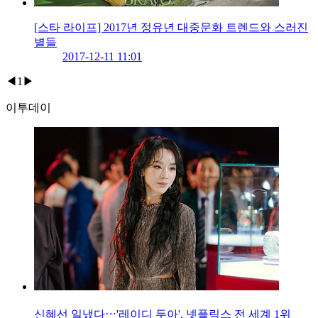
[스타 라이프] 2017년 정유년 대중문화 트렌드와 스러진
별들
2017-12-11 11:01
◀
1
▶
이투데이
신혜선 일냈다⋯'레이디 두아', 넷플릭스 전 세계 1위