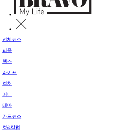
전체뉴스
피플
헬스
라이프
컬처
머니
테마
카드뉴스
컷&칼럼