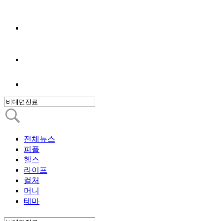
전체뉴스
피플
헬스
라이프
컬처
머니
테마