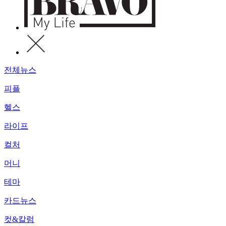
전체뉴스
피플
헬스
라이프
컬처
머니
테마
카드뉴스
컷&칼럼