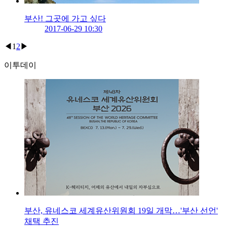
부산! 그곳에 가고 싶다
2017-06-29 10:30
◀
1
2
▶
이투데이
부산, 유네스코 세계유산위원회 19일 개막…'부산 선언'
채택 추진