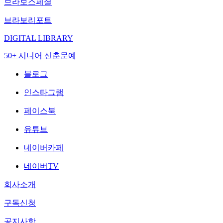
브라보스페셜
브라보리포트
DIGITAL LIBRARY
50+ 시니어 신춘문예
블로그
인스타그램
페이스북
유튜브
네이버카페
네이버TV
회사소개
구독신청
공지사항