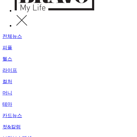
전체뉴스
피플
헬스
라이프
컬처
머니
테마
카드뉴스
컷&칼럼