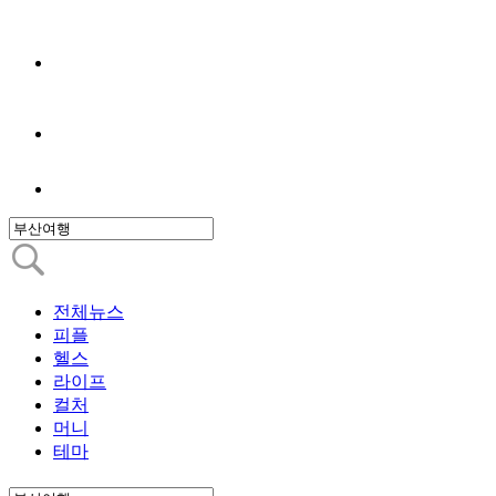
전체뉴스
피플
헬스
라이프
컬처
머니
테마