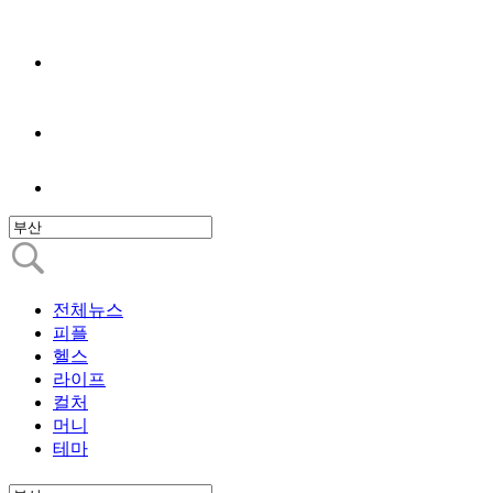
전체뉴스
피플
헬스
라이프
컬처
머니
테마