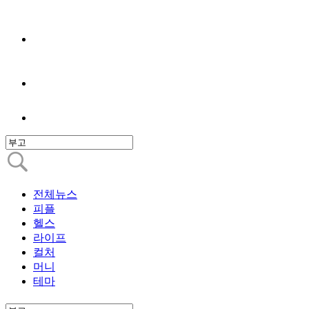
전체뉴스
피플
헬스
라이프
컬처
머니
테마