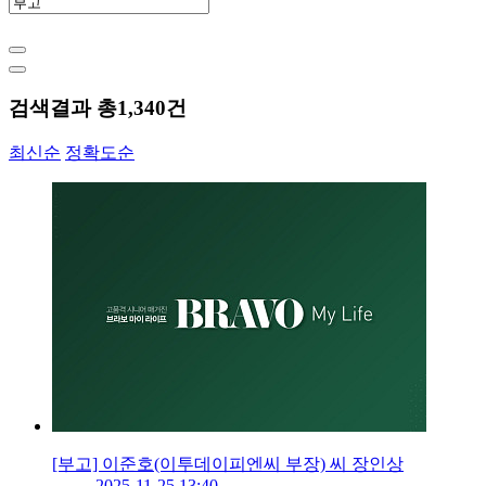
검색결과 총
1,340
건
최신순
정확도순
[부고] 이준호(이투데이피엔씨 부장) 씨 장인상
2025-11-25 13:40