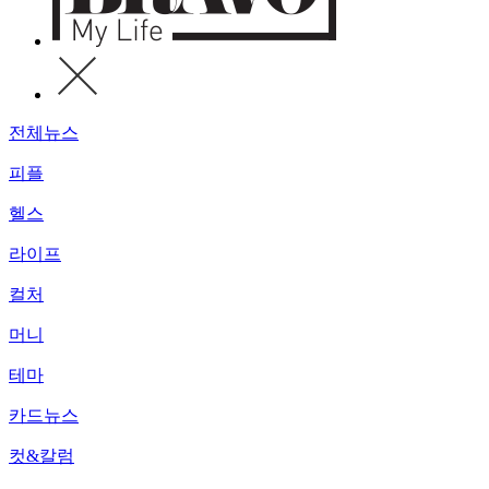
전체뉴스
피플
헬스
라이프
컬처
머니
테마
카드뉴스
컷&칼럼