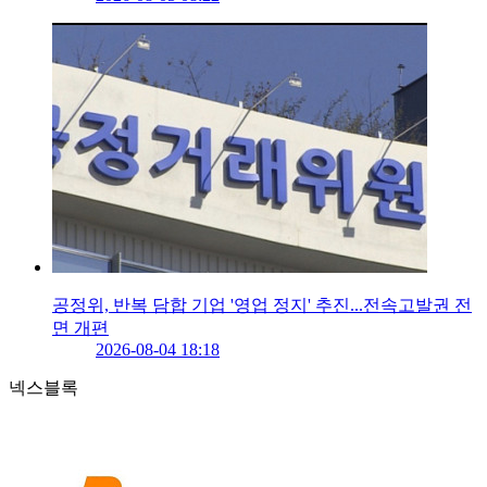
공정위, 반복 담합 기업 '영업 정지' 추진...전속고발권 전
면 개편
2026-08-04 18:18
넥스블록