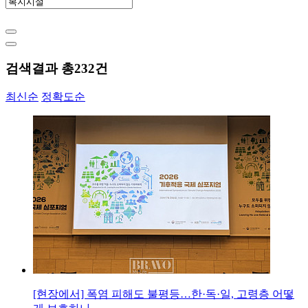
검색결과 총
232
건
최신순
정확도순
[현장에서] 폭염 피해도 불평등…한·독·일, 고령층 어떻