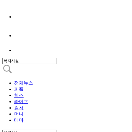
전체뉴스
피플
헬스
라이프
컬처
머니
테마