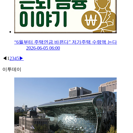
“6월부터 주택연금 바뀐다” 저가주택 수령액 는다
2026-06-05 06:00
◀
1
2
3
4
5
▶
이투데이