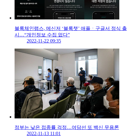
블록체인랩스, 메신저 ‘블록챗’ 애플ㆍ구글서 정식 출
시…“개인정보 수집 없다”
2022-11-22 09:35
정부는 낮은 접종률 걱정…여당선 또 백신 무용론
2022-11-13 11:01