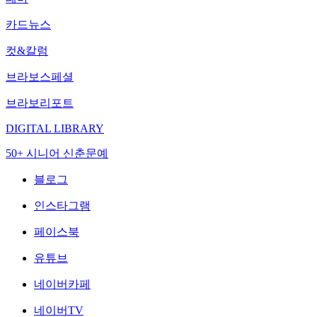
카드뉴스
컷&칼럼
브라보스페셜
브라보리포트
DIGITAL LIBRARY
50+ 시니어 신춘문예
블로그
인스타그램
페이스북
유튜브
네이버카페
네이버TV