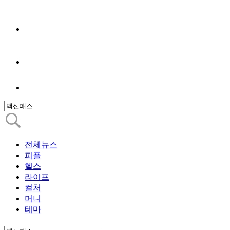
전체뉴스
피플
헬스
라이프
컬처
머니
테마