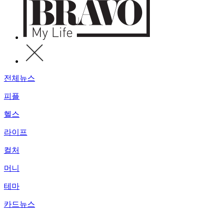
전체뉴스
피플
헬스
라이프
컬처
머니
테마
카드뉴스