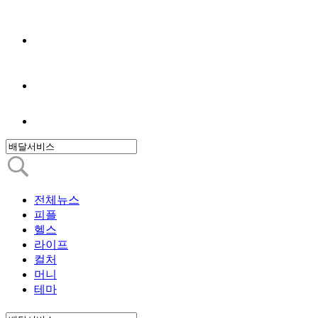
전체뉴스
피플
헬스
라이프
컬처
머니
테마