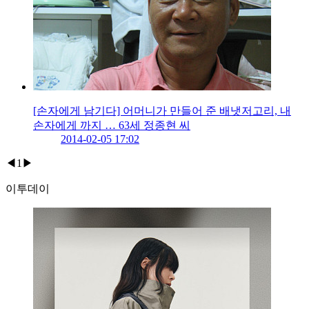
[손자에게 남기다] 어머니가 만들어 준 배냇저고리, 내
손자에게 까지 … 63세 정종현 씨
2014-02-05 17:02
◀
1
▶
이투데이