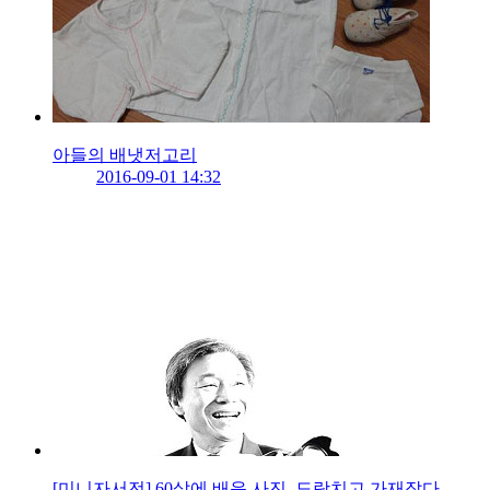
아들의 배냇저고리
2016-09-01 14:32
[미니자서전] 60살에 배운 사진, 도랑치고 가재잡다