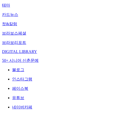
테마
카드뉴스
컷&칼럼
브라보스페셜
브라보리포트
DIGITAL LIBRARY
50+ 시니어 신춘문예
블로그
인스타그램
페이스북
유튜브
네이버카페