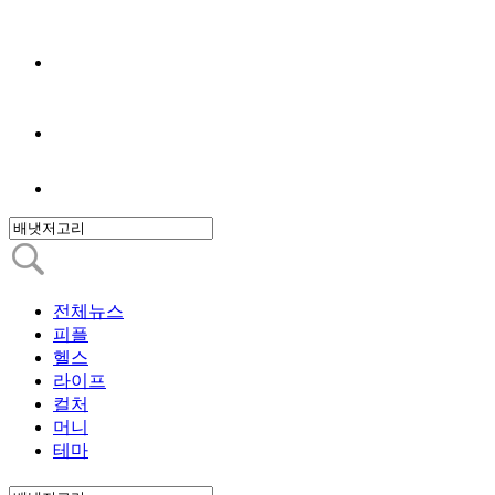
전체뉴스
피플
헬스
라이프
컬처
머니
테마