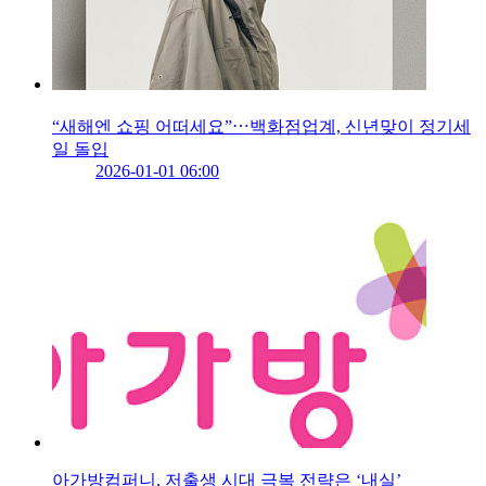
“새해엔 쇼핑 어떠세요”⋯백화점업계, 신년맞이 정기세
일 돌입
2026-01-01 06:00
아가방컴퍼니, 저출생 시대 극복 전략은 ‘내실’