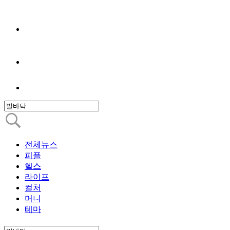
전체뉴스
피플
헬스
라이프
컬처
머니
테마