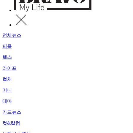
전체뉴스
피플
헬스
라이프
컬처
머니
테마
카드뉴스
컷&칼럼