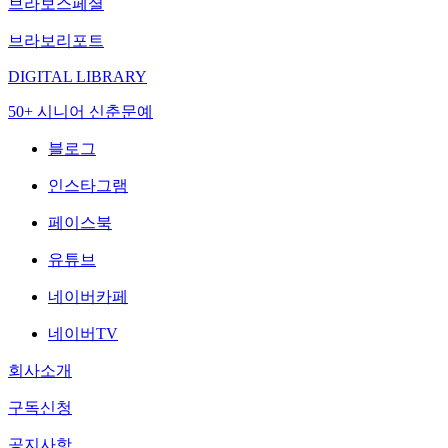
브라보스페셜
브라보리포트
DIGITAL LIBRARY
50+ 시니어 신춘문예
블로그
인스타그램
페이스북
유튜브
네이버카페
네이버TV
회사소개
구독신청
공지사항