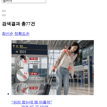
검색결과 총
77
건
최신순
정확도순
“쉬러 왔는데 왜 아플까”
2026-07-27 10:58