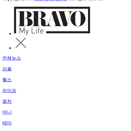
전체뉴스
피플
헬스
라이프
컬처
머니
테마