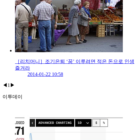
［리치머니］조기은퇴 ‘꿈’ 이루려면 적은 돈으로 인생
즐겨라
2014-01-22 10:58
◀
1
▶
이투데이