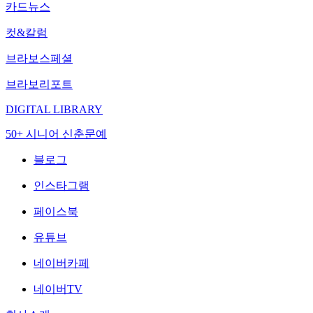
카드뉴스
컷&칼럼
브라보스페셜
브라보리포트
DIGITAL LIBRARY
50+ 시니어 신춘문예
블로그
인스타그램
페이스북
유튜브
네이버카페
네이버TV