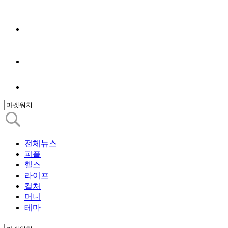
전체뉴스
피플
헬스
라이프
컬처
머니
테마