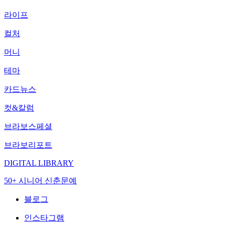
라이프
컬처
머니
테마
카드뉴스
컷&칼럼
브라보스페셜
브라보리포트
DIGITAL LIBRARY
50+ 시니어 신춘문예
블로그
인스타그램