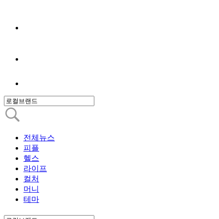
전체뉴스
피플
헬스
라이프
컬처
머니
테마