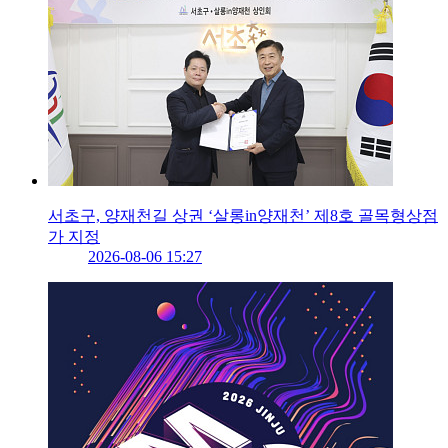
서초구, 양재천길 상권 ‘살롱in양재천’ 제8호 골목형상점
가 지정
2026-08-06 15:27