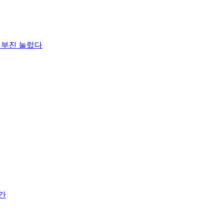
트 부진 눌렀다
간