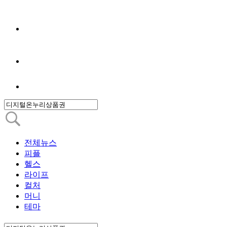
전체뉴스
피플
헬스
라이프
컬처
머니
테마