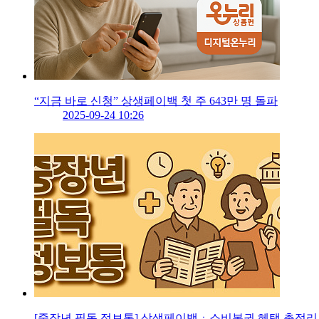
“지금 바로 신청” 상생페이백 첫 주 643만 명 돌파
2025-09-24 10:26
[중장년 필독 정보통] 상생페이백ㆍ소비복권 혜택 총정리