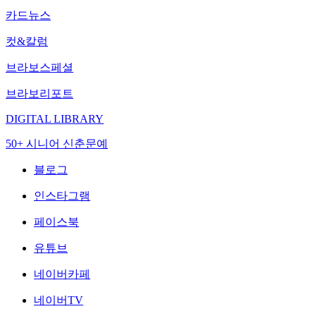
카드뉴스
컷&칼럼
브라보스페셜
브라보리포트
DIGITAL LIBRARY
50+ 시니어 신춘문예
블로그
인스타그램
페이스북
유튜브
네이버카페
네이버TV