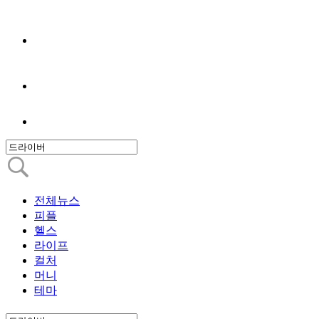
전체뉴스
피플
헬스
라이프
컬처
머니
테마