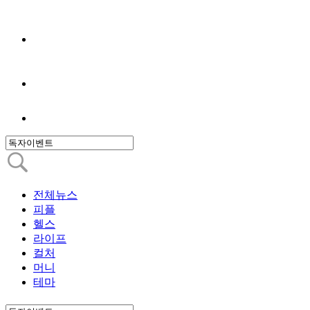
전체뉴스
피플
헬스
라이프
컬처
머니
테마