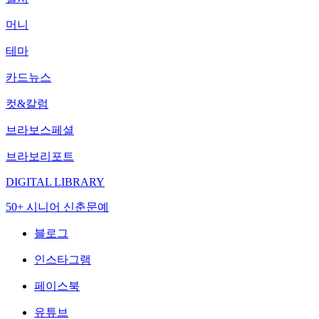
머니
테마
카드뉴스
컷&칼럼
브라보스페셜
브라보리포트
DIGITAL LIBRARY
50+ 시니어 신춘문예
블로그
인스타그램
페이스북
유튜브