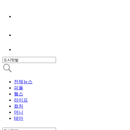
전체뉴스
피플
헬스
라이프
컬처
머니
테마